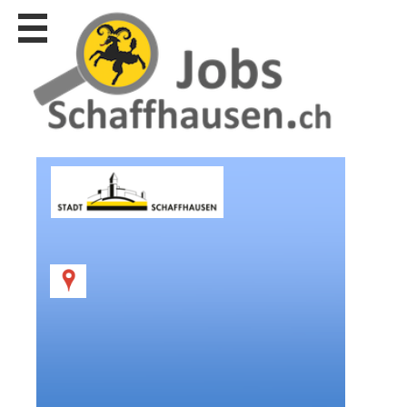
Stellen
finden
Stellen
inserieren
Personalberatungen
Personalberatungen
Tipp's
WERBUNG
publizieren
JOB-
App's
Lehrstellen
finden
Lehrstellen