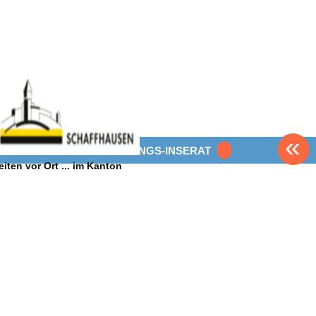
«
BEWERBUNGS-INSERAT
eiten vor Ort ... im Kanton