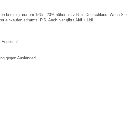
ten bereinigt nur um 15% - 20% höher als z.B. in Deutschland. Wenn Sie
r einkaufen stimmts. P.S. Auch hier gibts Aldi + Lidl.
 Englisch!
ung gegen Ausländer!
Volksabstimmung hat nur eine Oberzahl für Ausländer festgelegt und die
rsten Besuch. Fach-Spezialisten, Kadern und Akademikern empfehlen wir