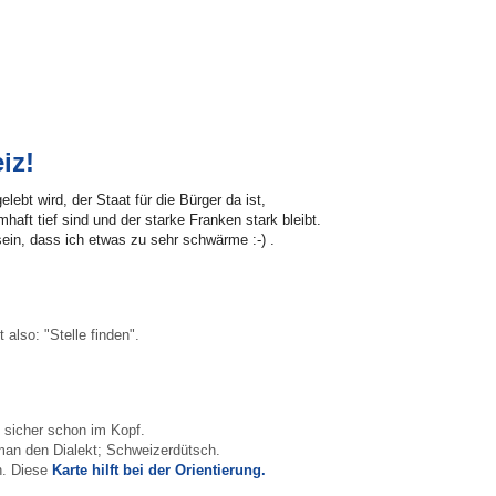
iz!
ebt wird, der Staat für die Bürger da ist,
haft tief sind und der starke Franken stark bleibt.
sein, dass ich etwas zu sehr schwärme :-) .
 also: "Stelle finden".
n sicher schon im Kopf.
 man den Dialekt; Schweizerdütsch.
h. Diese
Karte hilft bei der Orientierung.