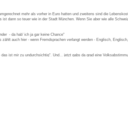
mgerechnet mehr als vorher in Euro hatten und zweitens sind die Lebenskos
s ist dann so teuer wie in der Stadt München. Wenn Sie aber wie alle Schweize
ander - da hab' ich ja gar keine Chance"
 zählt auch hier - wenn Fremdsprachen verlangt werden - Englisch, Englisch,
 das ist mir zu undurchsichtig". Und... jetzt gabs da grad eine Volksabstimm
 vorbei - Sie brauchen einen Job, der Rest geht fast von alleine. Zu 2. Diese 
tschland noch arbeiten"
, 3, 4 Termine aufs gleiche Wochenende und vielleicht klappts schon beim e
 bekommen.