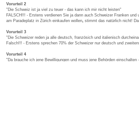
Vorurteil 2
"Die Schweiz ist ja viel zu teuer - das kann ich mir nicht leisten"
FALSCH!!! - Erstens verdienen Sie ja dann auch Schweizer Franken und u
am Paradeplatz in Zürich einkaufen wollen
,
stimmt das natürlich nicht! Da
Vorurteil 3
"Die Schweizer reden ja alle deutsch, französich und italienisch durchein
Falsch!!! - Erstens sprechen 70% der Schweizer nur deutsch und zweitens
Vorurteil 4
"Da brauche ich jene Bewilligungen und muss jene Behörden einschalten -
Zu 1. Seit den bilateralen Verträgen der Schweiz mit der EU ist das alles
Abstimmung wird frühestens in 2 Jahren durchgesetzt.
Vorurteil 5
"Das geht doch gar nicht - eine Stelle suchen und gleichzeitig hier in Deu
Falsch!!! - Bewerben Sie sich direkt aus Deutschland! Vereinbaren Sie 2
die Zusammenarbeit mit einer Schweizer Personalberatung.
Vorurteil 6
"Ich kann ja nie Schweizer werden!"
Falsch!!! - Schon nach 5 bis 10 Jahren können Sie den Schweizer Pass