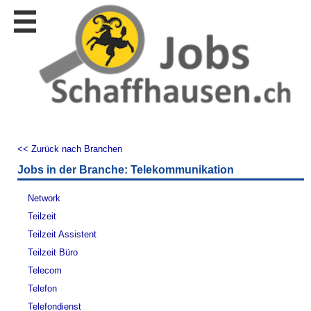
Stellen
finden
Stellen
inserieren
Personalberatungen
Personalberatungen
Tipp's
<< Zurück nach Branchen
WERBUNG
Jobs in der Branche: Telekommunikation
publizieren
JOB-
Network
App's
Teilzeit
Lehrstellen
Teilzeit Assistent
finden
Teilzeit Büro
Lehrstellen
Telecom
gratis
inserieren
Telefon
Telefondienst