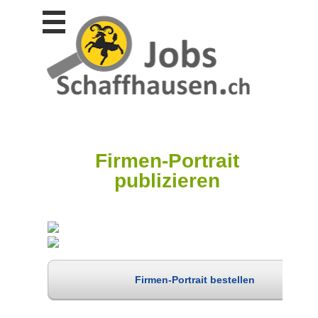
Stellen
finden
Stellen
inserieren
Personalberatungen
Personalberatungen
Tipp's
Firmen-Portrait
WERBUNG
publizieren
publizieren
JOB-
App's
Lehrstellen
finden
Lehrstellen
Firmen-Portrait bestellen
gratis
inserieren