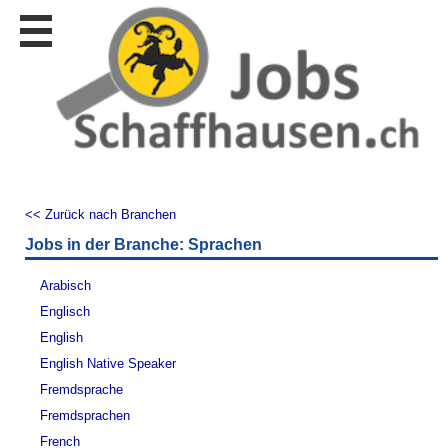
Stellen
finden
Stellen
inserieren
Personalberatungen
Personalberatungen
Tipp's
<< Zurück nach Branchen
WERBUNG
Jobs in der Branche: Sprachen
publizieren
JOB-
Arabisch
App's
Englisch
Lehrstellen
English
finden
English Native Speaker
Lehrstellen
Fremdsprache
gratis
inserieren
Fremdsprachen
French