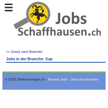
Stellen
finden
Stellen
inserieren
Personalberatungen
Personalberatungen
Tipp's
<< Zurück nach Branchen
WERBUNG
Jobs in der Branche: Sap
publizieren
JOB-
App's
© 2026 Stellenanzeiger.ch -
Browse Jobs - Jobs durchsuchen
Lehrstellen
finden
Lehrstellen
gratis
inserieren