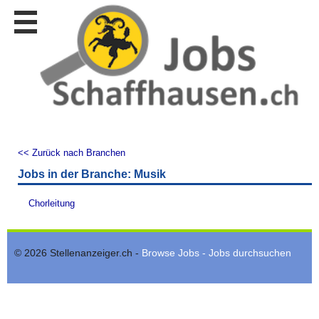
Stellen
finden
Stellen
inserieren
Personalberatungen
Personalberatungen
Tipp's
<< Zurück nach Branchen
WERBUNG
Jobs in der Branche: Musik
publizieren
JOB-
Chorleitung
App's
Lehrstellen
finden
© 2026 Stellenanzeiger.ch -
Browse Jobs - Jobs durchsuchen
Lehrstellen
gratis
inserieren