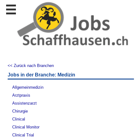
Stellen
finden
Stellen
inserieren
Personalberatungen
Personalberatungen
Tipp's
<< Zurück nach Branchen
WERBUNG
Jobs in der Branche: Medizin
publizieren
JOB-
Allgemeinmedizin
App's
Arztpraxis
Lehrstellen
Assistenzarzt
finden
Chirurgie
Lehrstellen
Clinical
gratis
inserieren
Clinical Monitor
Clinical Trial