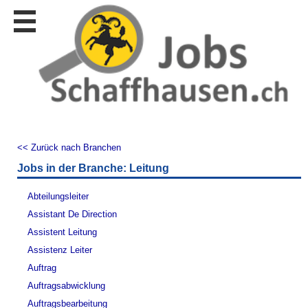
Stellen
finden
Stellen
inserieren
Personalberatungen
Personalberatungen
Tipp's
<< Zurück nach Branchen
WERBUNG
Jobs in der Branche: Leitung
publizieren
JOB-
Abteilungsleiter
App's
Assistant De Direction
Lehrstellen
Assistent Leitung
finden
Assistenz Leiter
Lehrstellen
Auftrag
gratis
inserieren
Auftragsabwicklung
Auftragsbearbeitung