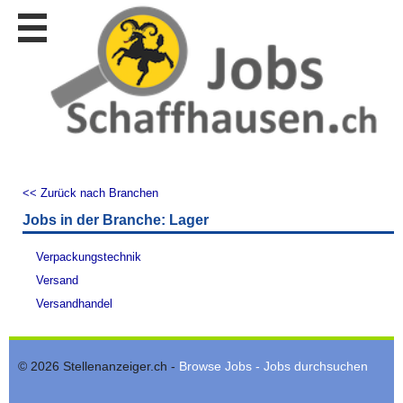
Stellen
finden
Stellen
inserieren
Personalberatungen
Personalberatungen
Tipp's
<< Zurück nach Branchen
WERBUNG
Jobs in der Branche: Lager
publizieren
JOB-
Verpackungstechnik
App's
Versand
Lehrstellen
Versandhandel
finden
Lehrstellen
gratis
© 2026 Stellenanzeiger.ch -
Browse Jobs - Jobs durchsuchen
inserieren