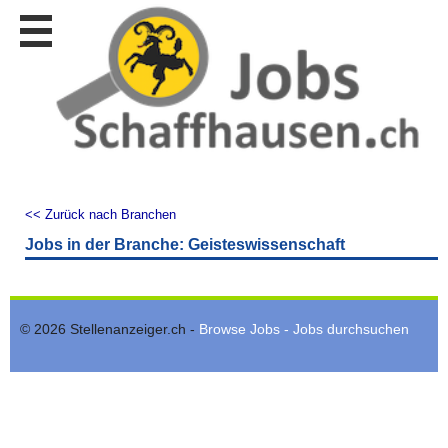
Stellen
finden
Stellen
inserieren
Personalberatungen
Personalberatungen
Tipp's
<< Zurück nach Branchen
WERBUNG
Jobs in der Branche: Geisteswissenschaft
publizieren
JOB-
App's
© 2026 Stellenanzeiger.ch -
Browse Jobs - Jobs durchsuchen
Lehrstellen
finden
Lehrstellen
gratis
inserieren