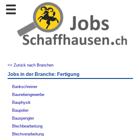
Stellen
finden
Stellen
inserieren
Personalberatungen
Personalberatungen
Tipp's
<< Zurück nach Branchen
WERBUNG
Jobs in der Branche: Fertigung
publizieren
JOB-
Bankschreiner
App's
Baunebengewerbe
Lehrstellen
Bauphysik
finden
Baupolier
Lehrstellen
Bauspengler
gratis
inserieren
Blechbearbeitung
Blechverarbeitung