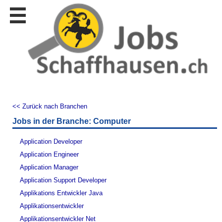
Stellen
finden
Stellen
inserieren
Personalberatungen
Personalberatungen
Tipp's
<< Zurück nach Branchen
WERBUNG
Jobs in der Branche: Computer
publizieren
JOB-
Application Developer
App's
Application Engineer
Lehrstellen
Application Manager
finden
Application Support Developer
Lehrstellen
Applikations Entwickler Java
gratis
inserieren
Applikationsentwickler
Applikationsentwickler Net