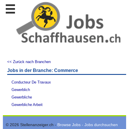
Stellen
finden
Stellen
inserieren
Personalberatungen
Personalberatungen
Tipp's
<< Zurück nach Branchen
WERBUNG
Jobs in der Branche: Commerce
publizieren
JOB-
Conducteur De Travaux
App's
Gewerblich
Lehrstellen
Gewerbliche
finden
Gewerbliche Arbeit
Lehrstellen
gratis
inserieren
© 2026 Stellenanzeiger.ch -
Browse Jobs - Jobs durchsuchen