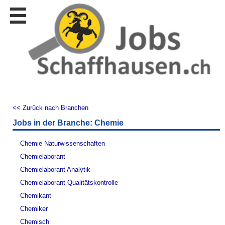
Stellen
finden
Stellen
inserieren
Personalberatungen
Personalberatungen
Tipp's
<< Zurück nach Branchen
WERBUNG
Jobs in der Branche: Chemie
publizieren
JOB-
Chemie Naturwissenschaften
App's
Chemielaborant
Lehrstellen
Chemielaborant Analytik
finden
Chemielaborant Qualitätskontrolle
Lehrstellen
Chemikant
gratis
inserieren
Chemiker
Chemisch