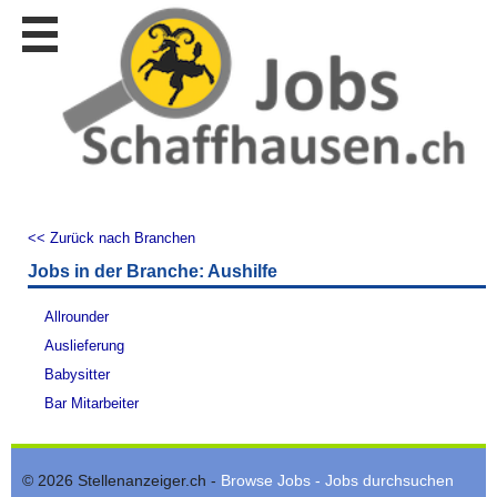
Stellen
finden
Stellen
inserieren
Personalberatungen
Personalberatungen
Tipp's
<< Zurück nach Branchen
WERBUNG
Jobs in der Branche: Aushilfe
publizieren
JOB-
Allrounder
App's
Auslieferung
Lehrstellen
Babysitter
finden
Bar Mitarbeiter
Lehrstellen
gratis
inserieren
© 2026 Stellenanzeiger.ch -
Browse Jobs - Jobs durchsuchen