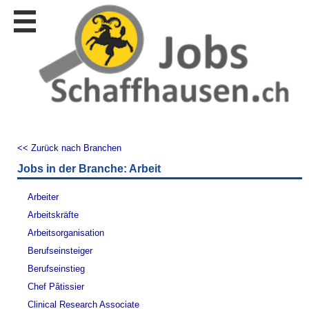
Stellen
finden
Stellen
inserieren
Personalberatungen
Personalberatungen
Tipp's
<< Zurück nach Branchen
WERBUNG
Jobs in der Branche: Arbeit
publizieren
JOB-
Arbeiter
App's
Arbeitskräfte
Lehrstellen
Arbeitsorganisation
finden
Berufseinsteiger
Lehrstellen
Berufseinstieg
gratis
inserieren
Chef Pâtissier
Clinical Research Associate