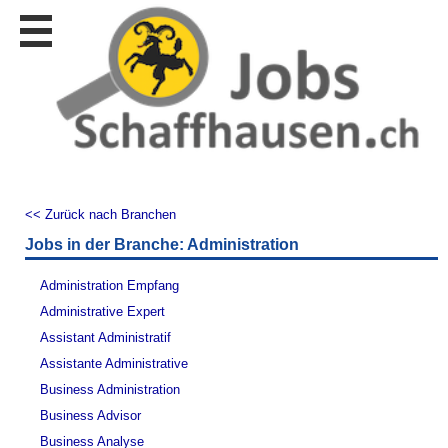
Stellen
finden
Stellen
inserieren
Personalberatungen
Personalberatungen
Tipp's
<< Zurück nach Branchen
WERBUNG
Jobs in der Branche: Administration
publizieren
JOB-
Administration Empfang
App's
Administrative Expert
Lehrstellen
Assistant Administratif
finden
Assistante Administrative
Lehrstellen
Business Administration
gratis
inserieren
Business Advisor
Business Analyse