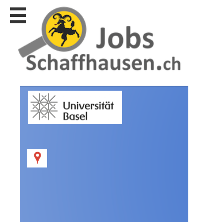
Stellen
finden
Stellen
inserieren
Personalberatungen
Personalberatungen
Tipp's
WERBUNG
publizieren
JOB-
App's
Lehrstellen
finden
Lehrstellen