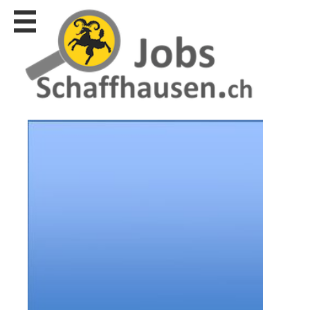
Stellen
finden
Stellen
inserieren
Personalberatungen
Personalberatungen
Tipp's
WERBUNG
publizieren
JOB-
App's
Lehrstellen
finden
Lehrstellen