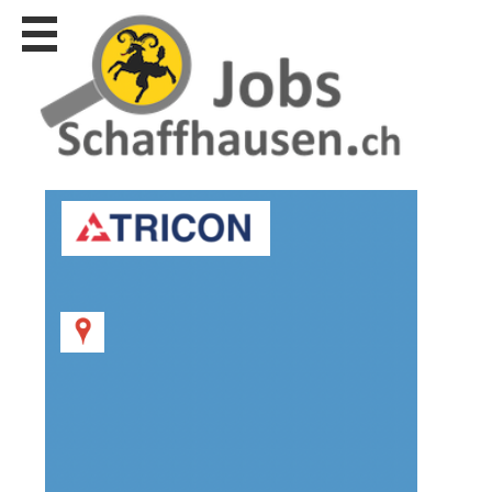
Stellen
finden
Stellen
inserieren
Personalberatungen
Personalberatungen
Tipp's
WERBUNG
publizieren
JOB-
App's
Lehrstellen
finden
Lehrstellen