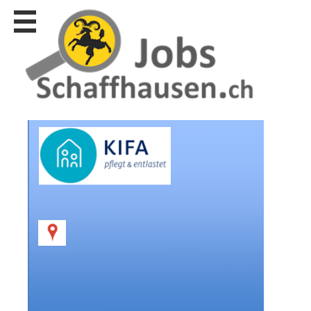
Stellen
finden
Stellen
inserieren
Personalberatungen
Personalberatungen
Tipp's
WERBUNG
publizieren
JOB-
App's
Lehrstellen
finden
Lehrstellen