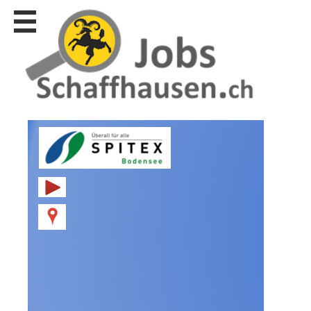
Stellen
finden
Stellen
inserieren
Personalberatungen
Personalberatungen
Tipp's
WERBUNG
publizieren
JOB-
App's
Lehrstellen
finden
Lehrstellen