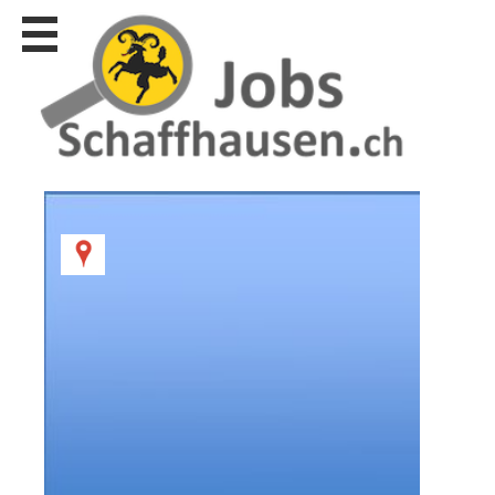
Stellen
finden
Stellen
inserieren
Personalberatungen
Personalberatungen
Tipp's
WERBUNG
publizieren
JOB-
App's
Lehrstellen
finden
Lehrstellen