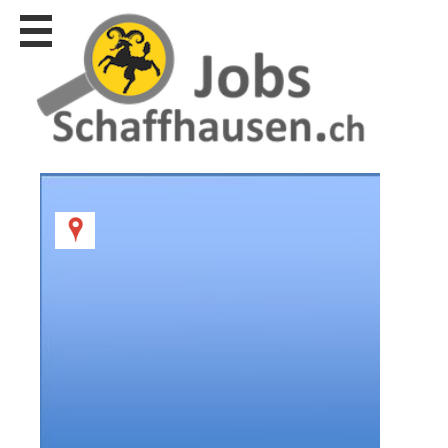
Stellen
finden
Stellen
inserieren
Personalberatungen
Personalberatungen
Tipp's
WERBUNG
publizieren
JOB-
App's
Lehrstellen
finden
Lehrstellen