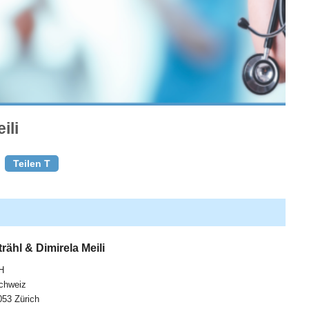
ili
Teilen T
rähl & Dimirela Meili
H
chweiz
053 Zürich