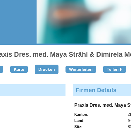
axis Dres. med. Maya Strähl & Dimirela Me
Karte
Drucken
Weiterleiten
Teilen F
Firmen Details
Praxis Dres. med. Maya St
Kanton:
Z
Land:
S
Sitz:
8