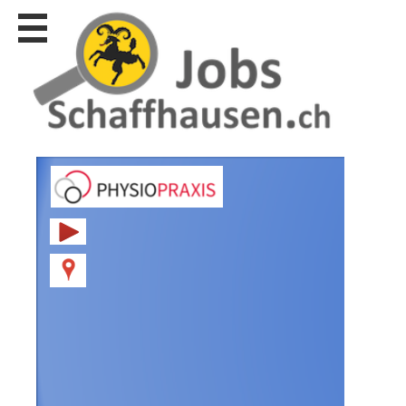
Stellen
finden
Stellen
inserieren
Personalberatungen
Personalberatungen
Tipp's
WERBUNG
publizieren
JOB-
App's
Lehrstellen
finden
Lehrstellen