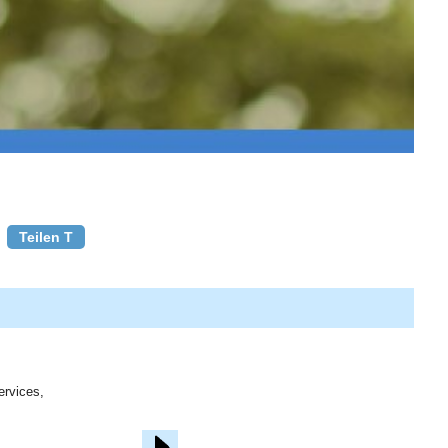
Teilen T
ervices,