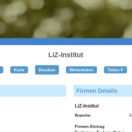
LiZ-Institut
Karte
Drucken
Weiterleiten
Teilen F
Firmen Details
LiZ-Institut
Branche:
S
Firmen-Eintrag