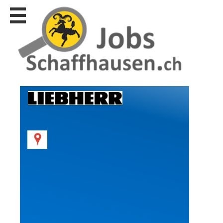
Stellen
finden
Stellen
inserieren
Personalberatungen
Personalberatungen
Tipp's
WERBUNG
publizieren
JOB-
App's
Lehrstellen
finden
Lehrstellen