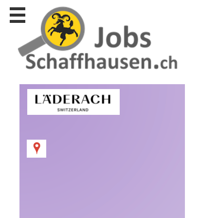
Stellen
finden
Stellen
inserieren
Personalberatungen
Personalberatungen
Tipp's
WERBUNG
publizieren
JOB-
App's
Lehrstellen
finden
Lehrstellen