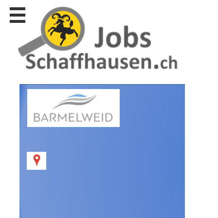
Stellen
finden
Stellen
inserieren
Personalberatungen
Personalberatungen
Tipp's
WERBUNG
publizieren
JOB-
App's
Lehrstellen
finden
Lehrstellen