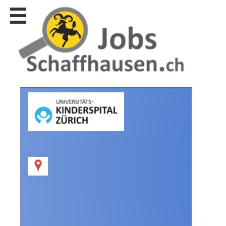
Stellen
finden
Stellen
inserieren
Personalberatungen
Personalberatungen
Tipp's
WERBUNG
publizieren
JOB-
App's
Lehrstellen
finden
Lehrstellen