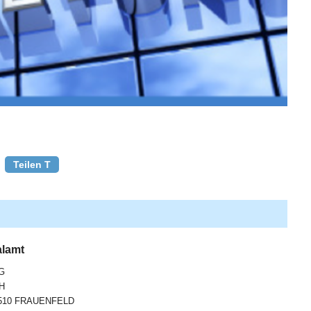
Teilen T
alamt
G
H
510 FRAUENFELD