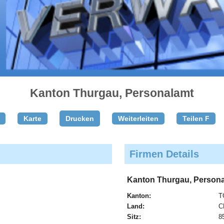
Kanton Thurgau, Personalamt
Karte
Drucken
Weiterleiten
Teilen F
Firmen Details
Kanton Thurgau, Person
Kanton:
T
Land:
C
Sitz:
8