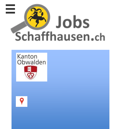
Stellen
finden
Stellen
inserieren
Personalberatungen
Personalberatungen
Tipp's
WERBUNG
publizieren
JOB-
App's
Lehrstellen
finden
Lehrstellen