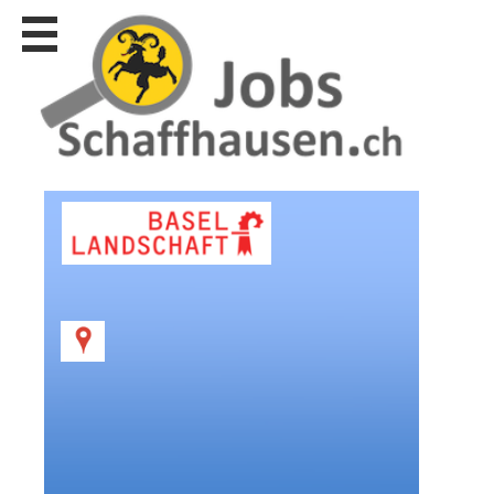
Stellen
finden
Stellen
inserieren
Personalberatungen
Personalberatungen
Tipp's
WERBUNG
publizieren
JOB-
App's
Lehrstellen
finden
Lehrstellen