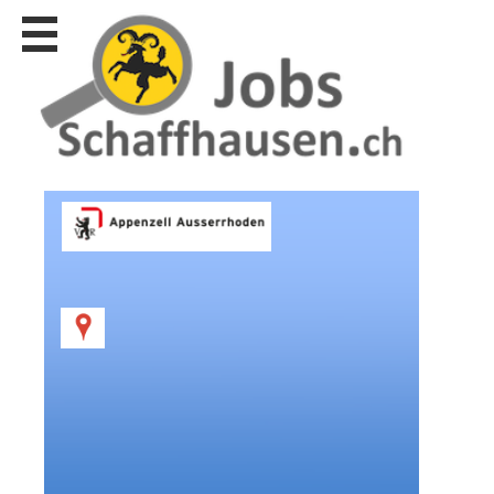
Stellen
finden
Stellen
inserieren
Personalberatungen
Personalberatungen
Tipp's
WERBUNG
publizieren
JOB-
App's
Lehrstellen
finden
Lehrstellen