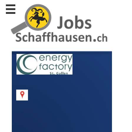
Stellen
finden
Stellen
inserieren
Personalberatungen
Personalberatungen
Tipp's
WERBUNG
publizieren
JOB-
App's
Lehrstellen
finden
Lehrstellen