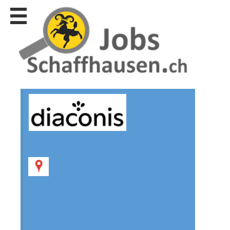
Stellen
finden
Stellen
inserieren
Personalberatungen
Personalberatungen
Tipp's
WERBUNG
publizieren
JOB-
App's
Lehrstellen
finden
Lehrstellen