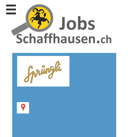
Stellen
finden
Stellen
inserieren
Personalberatungen
Personalberatungen
Tipp's
WERBUNG
publizieren
JOB-
App's
Lehrstellen
finden
Lehrstellen