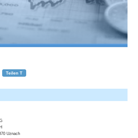
Teilen T
G
H
370 Uznach