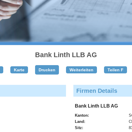
Bank Linth LLB AG
Karte
Drucken
Weiterleiten
Teilen F
Firmen Details
Bank Linth LLB AG
Kanton:
S
Land:
C
Sitz:
8