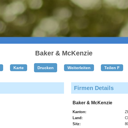
Baker & McKenzie
Karte
Drucken
Weiterleiten
Teilen F
Firmen Details
Baker & McKenzie
Kanton:
Z
Land:
C
Sitz:
8