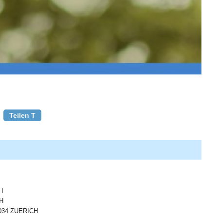
Teilen T
H
H
034 ZUERICH