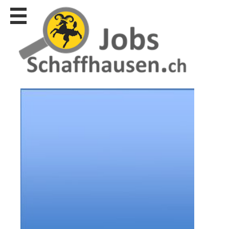
Stellen
finden
Stellen
inserieren
Personalberatungen
Personalberatungen
Tipp's
WERBUNG
publizieren
JOB-
App's
Lehrstellen
finden
Lehrstellen