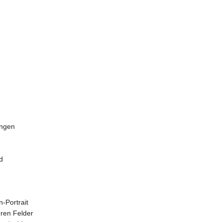
ungen
d
n-Portrait
eren Felder